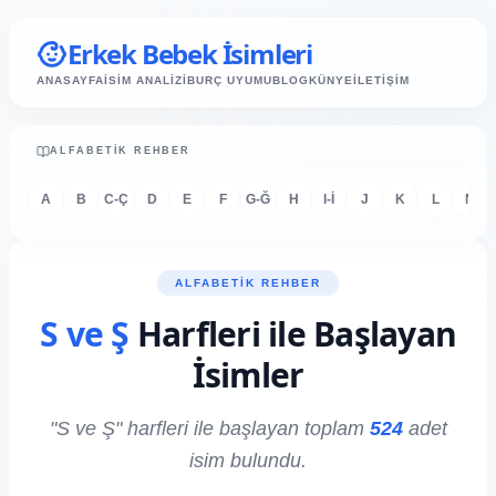
Erkek Bebek İsimleri
ANASAYFA
İSİM ANALİZİ
BURÇ UYUMU
BLOG
KÜNYE
İLETİŞİM
ALFABETIK REHBER
A
B
C-Ç
D
E
F
G-Ğ
H
I-İ
J
K
L
M
ALFABETIK REHBER
S ve Ş
Harfleri ile Başlayan
İsimler
"S ve Ş" harfleri ile başlayan toplam
524
adet
isim bulundu.