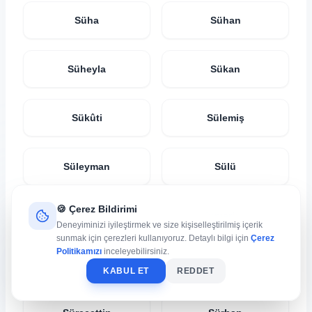
Süha
Sühan
Süheyla
Sükan
Sükûti
Sülemiş
Süleyman
Sülü
🍪 Çerez Bildirimi
Sümer
Sümerkan
Deneyiminizi iyileştirmek ve size kişiselleştirilmiş içerik
sunmak için çerezleri kullanıyoruz. Detaylı bilgi için
Çerez
Politikamızı
inceleyebilirsiniz.
Sünter
Süphan
KABUL ET
REDDET