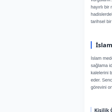
hayırlı bi
hadislerde
tarihsel bi
İslam
İslam mede
sağlama id
kalelerini 
eder. Senc
görevini o
Kişilik 