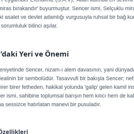
r miras bırakandır' buyurmuştur. Sencer ismi, Selçuklu mir
ki asalet ve devlet adamlığı vurgusuyla ruhsal bir bağ kur
r sorumluluk bilinci aşılar.
’daki Yeri ve Önemi
niyetinde Sencer, nizam-ı alem davasının, yani dünyada
ealinin bir sembolüdür. Tasavvufi bir bakışla Sencer; nef
birer birer fetheden, hakikat yolunda 'galip' gelen kamil in
er ismi, sahibine toplumsal barışın hem kılıcı hem de ka
na sessizce hatırlatan manevi bir pusuladır.
Özellikleri