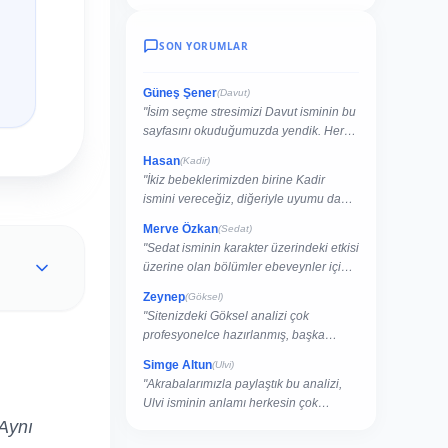
SON YORUMLAR
Güneş Şener
(Davut)
"İsim seçme stresimizi Davut isminin bu
sayfasını okuduğumuzda yendik. Her
şey çok net açıklanmış."
Hasan
(Kadir)
"İkiz bebeklerimizden birine Kadir
ismini vereceğiz, diğeriyle uyumu da
buradan kontrol ettik."
Merve Özkan
(Sedat)
"Sedat isminin karakter üzerindeki etkisi
üzerine olan bölümler ebeveynler için
rehber niteliğinde."
Zeynep
(Göksel)
"Sitenizdeki Göksel analizi çok
profesyonelce hazırlanmış, başka
sitelerde bu kadar detay yok."
Simge Altun
(Ulvi)
"Akrabalarımızla paylaştık bu analizi,
Ulvi isminin anlamı herkesin çok
hoşuna gitti."
 Aynı