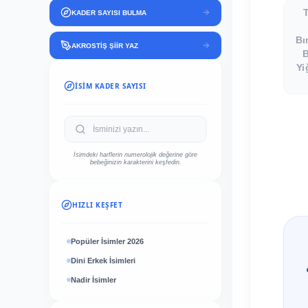
KADER SAYISI BULMA
Bı
AKROSTİŞ ŞİİR YAZ
Yi
İSIM KADER SAYISI
İsimdeki harflerin numerolojik değerine göre
bebeğinizin karakterini keşfedin.
HIZLI KEŞFET
Popüler İsimler 2026
Dini Erkek İsimleri
Nadir İsimler