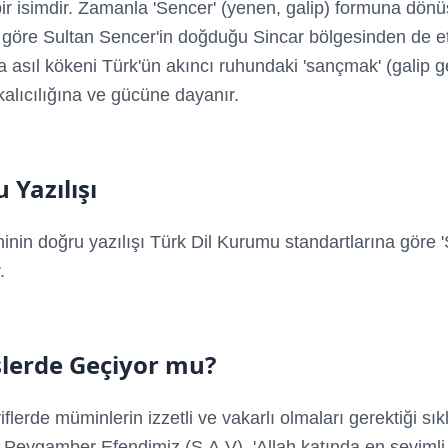
 bir isimdir. Zamanla 'Sencer' (yenen, galip) formuna dön
e göre Sultan Sencer'in doğduğu Sincar bölgesinden de e
ma asıl kökeni Türk'ün akıncı ruhundaki 'sançmak' (galip 
kalıcılığına ve gücüne dayanır.
 Yazılışı
inin doğru yazılışı Türk Dil Kurumu standartlarına göre 
.
lerde Geçiyor mu?
iflerde müminlerin izzetli ve vakarlı olmaları gerektiği sıkl
. Peygamber Efendimiz (S.A.V), 'Allah katında en sevimli