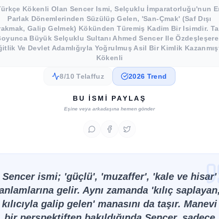
Türkçe Kökenli Olan Sencer Ismi, Selçuklu İmparatorluğu'nun E
Parlak Dönemlerinden Süzülüp Gelen, 'san-Çmak' (saf Dışı
rakmak, Galip Gelmek) Kökünden Türemiş Kadim Bir Isimdir. Ta
Boyunca Büyük Selçuklu Sultanı Ahmed Sencer Ile Özdeşleşere
ğitlik Ve Devlet Adamlığıyla Yoğrulmuş Asil Bir Kimlik Kazanmışt
Kökenli
8/10 Telaffuz
2026 Trend
BU İSMI PAYLAŞ
Eşine veya arkadaşına hemen gönder
Sencer ismi; 'güçlü', 'muzaffer', 'kale ve hisar'
anlamlarına gelir. Aynı zamanda 'kılıç saplayan
kılıcıyla galip gelen' manasını da taşır. Manevi
bir perspektiften bakıldığında Sencer, sadece