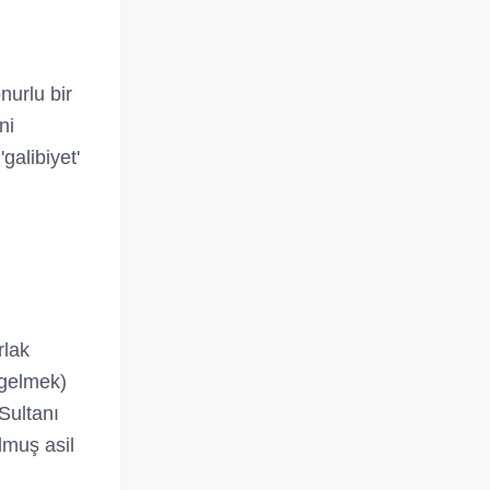
nurlu bir
ni
galibiyet'
.
rlak
 gelmek)
Sultanı
lmuş asil