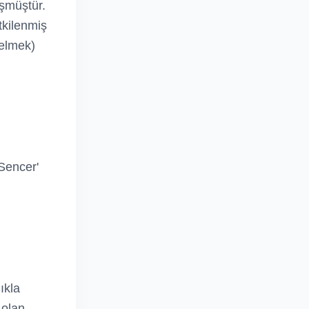
üşmüştür.
tkilenmiş
gelmek)
'Sencer'
ıkla
 olan,