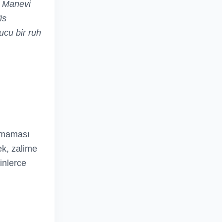
. Manevi
is
ucu bir ruh
almaması
ek, zalime
inlerce