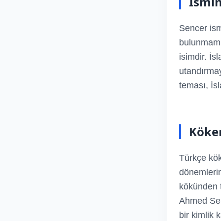
İsmi
Sencer ism
bulunmamak
isimdir. İ
utandırmay
teması, İsl
Köken
Türkçe kök
dönemlerin
kökünden t
Ahmed Senc
bir kimlik 