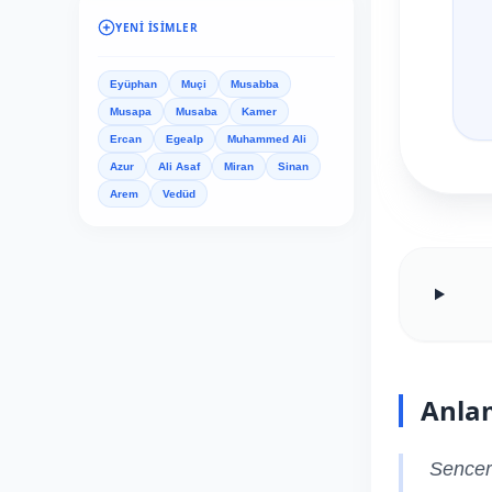
YENI İSIMLER
Eyüphan
Muçi
Musabba
Musapa
Musaba
Kamer
Ercan
Egealp
Muhammed Ali
Azur
Ali Asaf
Miran
Sinan
Arem
Vedüd
Anla
Sencer 