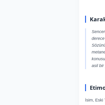
Karak
Sencer 
derece 
Sözünün
metanet
konusun
asil bir
Etimo
İsim, Eski