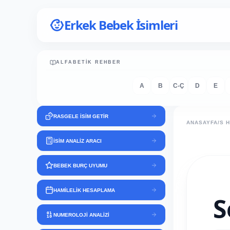
Erkek Bebek İsimleri
ALFABETIK REHBER
A
B
C-Ç
D
E
RASGELE İSİM GETİR
ANASAYFA
/
S 
İSİM ANALİZ ARACI
BEBEK BURÇ UYUMU
HAMİLELİK HESAPLAMA
S
NUMEROLOJİ ANALİZİ