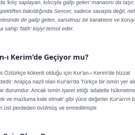
 'kılıç saplayan, kılıcıyla galip gelen' manasını da taşır
spektiften bakıldığında Sencer, sadece savaşta değil, nef
esinde de galip gelen, sarsılmaz bir karaktere ve koruy
a sahip 'fatih' kişiyi temsil eder.
n-ı Kerim’de Geçiyor mu?
i Öztürkçe kökenli olduğu için Kur'an-ı Kerim'de bizzat
dir. Arapça nazil olan Kur'an'da Türkçe bir ismin yer 
ir durumdur. Ancak ismin işaret ettiği 'adaletle hükmetm
ek ve mazluma kale olmak' gibi yüce değerler Kur'an'ın b
n üst perdeden övülmüş ve emredilmiştir.