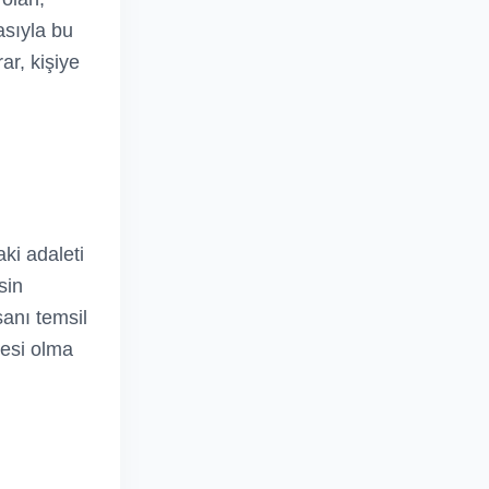
asıyla bu
ar, kişiye
ki adaleti
sin
sanı temsil
lesi olma