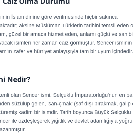
n Caiz Olma Durumu
inin İslam dinine göre verilmesinde hiçbir sakınca
tadır; aksine Müslüman Türklerin tarihini temsil eden o
slam, güzel bir amaca hizmet eden, anlamı güçlü ve sahibi
acak isimleri her zaman caiz görmüştür. Sencer isminin '
am'ın zafer ve hürriyet anlayışıyla tam bir uyum içindedir
i Nedir?
enli olan Sencer ismi, Selçuklu İmparatorluğu'nun en pa
den süzülüp gelen, 'san-çmak' (saf dışı bırakmak, galip
üremiş kadim bir isimdir. Tarih boyunca Büyük Selçuklu 
er ile özdeşleşerek yiğitlik ve devlet adamlığıyla yoğru
kazanmıştır.