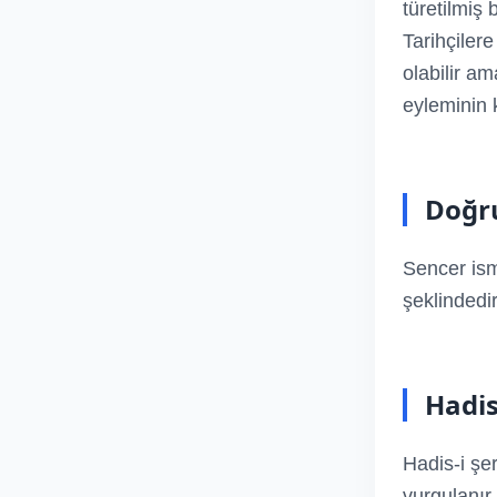
türetilmiş
Tarihçiler
olabilir a
eyleminin 
Doğru
Sencer ism
şeklindedir
Hadis
Hadis-i şer
vurgulanır