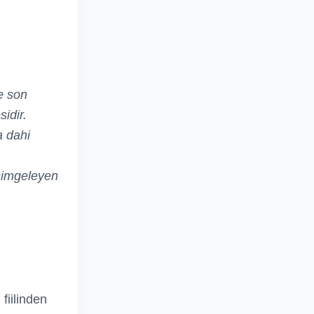
ve son
idir.
a dahi
 simgeleyen
fiilinden