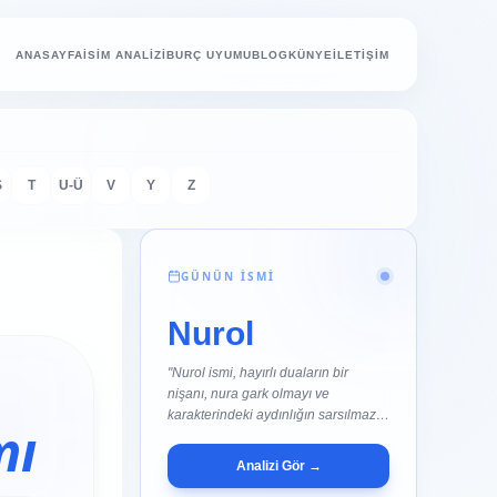
ANASAYFA
İSİM ANALİZİ
BURÇ UYUMU
BLOG
KÜNYE
İLETİŞİM
Ş
T
U-Ü
V
Y
Z
GÜNÜN İSMİ
Nurol
"Nurol ismi, hayırlı duaların bir
nişanı, nura gark olmayı ve
karakterindeki aydınlığın sarsılmaz
mı
bir..."
Analizi Gör →