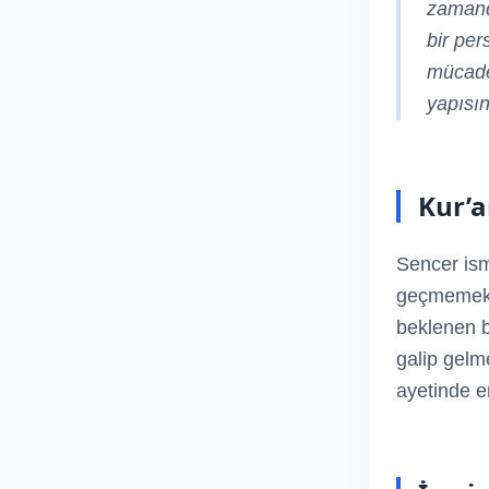
zamanda
bir per
mücadel
yapısın
Kur’a
Sencer ism
geçmemekte
beklenen b
galip gelm
ayetinde e