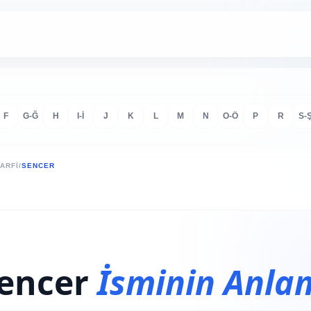
F
G-Ğ
H
I-İ
J
K
L
M
N
O-Ö
P
R
S-
HARFI
/
SENCER
encer
İsminin Anla