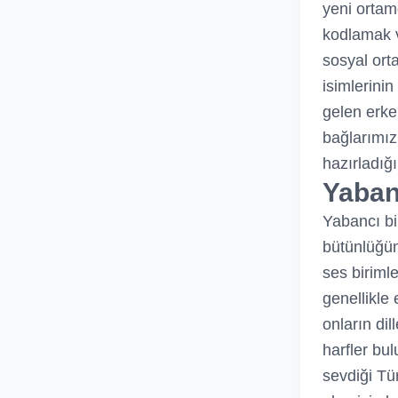
yeni ortam
kodlamak v
sosyal ort
isimlerinin
gelen erke
bağlarımız
hazırladığ
Yabanc
Yabancı bir
bütünlüğüne
ses birimle
genellikle 
onların dil
harfler bu
sevdiği Tür