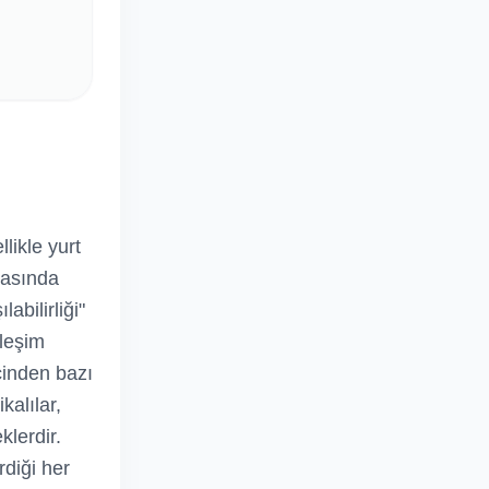
likle yurt
yasında
abilirliği"
ileşim
içinden bazı
kalılar,
klerdir.
rdiği her