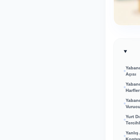
Yabanc
Açısı
Yabanc
Harfler
Yabanc
Vurucu
Yurt D
Tercihl
Yanlış
Kontro