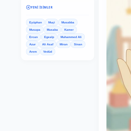
YENI İSIMLER
Eyüphan
Muçi
Musabba
Musapa
Musaba
Kamer
Ercan
Egealp
Muhammed Ali
Azur
Ali Asaf
Miran
Sinan
Arem
Vedüd