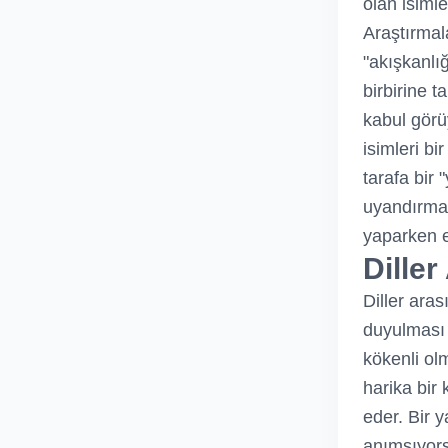
olan isimle
Araştırmal
"akışkanlı
birbirine 
kabul görü
isimleri bi
tarafa bir
uyandırmal
yaparken e
Dille
Diller aras
duyulması 
kökenli ol
harika bir 
eder. Bir 
anımsıyors