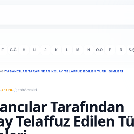
F
G-Ğ
H
I-İ
J
K
L
M
N
O-Ö
P
R
S-
OG
/
YABANCILAR TARAFINDAN KOLAY TELAFFUZ EDILEN TÜRK İSIMLERI
6
⚡ 11 DK
EDİTÖR EKİBİ
ancılar Tarafından
ay Telaffuz Edilen T