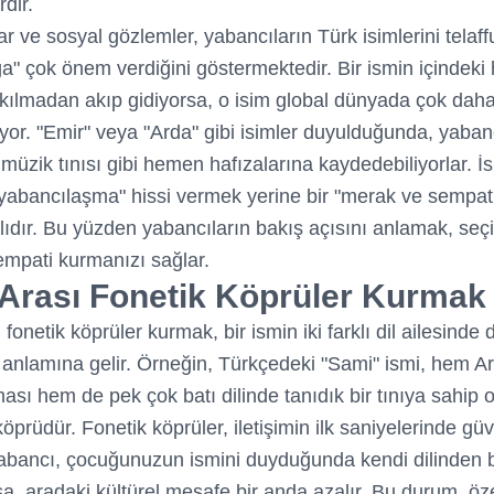
rdir.
ar ve sosyal gözlemler, yabancıların Türk isimlerini telaf
ğa" çok önem verdiğini göstermektedir. Bir ismin içindeki 
takılmadan akıp gidiyorsa, o isim global dünyada çok daha
yor. "Emir" veya "Arda" gibi isimler duyulduğunda, yaban
r müzik tınısı gibi hemen hafızalarına kaydedebiliyorlar. İs
 "yabancılaşma" hissi vermek yerine bir "merak ve sempat
ıdır. Bu yüzden yabancıların bakış açısını anlamak, seç
mpati kurmanızı sağlar.
r Arası Fonetik Köprüler Kurmak
ı fonetik köprüler kurmak, bir ismin iki farklı dil ailesinde
anlamına gelir. Örneğin, Türkçedeki "Sami" ismi, hem A
ması hem de pek çok batı dilinde tanıdık bir tınıya sahip 
köprüdür. Fonetik köprüler, iletişimin ilk saniyelerinde gü
yabancı, çocuğunuzun ismini duyduğunda kendi dilinden b
a, aradaki kültürel mesafe bir anda azalır. Bu durum, öze