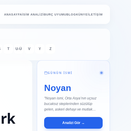
ANASAYFA
İSİM ANALİZİ
BURÇ UYUMU
BLOG
KÜNYE
İLETİŞİM
Ş
T
U-Ü
V
Y
Z
GÜNÜN İSMİ
Noyan
"Noyan ismi, Orta Asya’nın uçsuz
bucaksız steplerinden süzülüp
gelen, askeri dehayı ve mutlak
ürk
komutan..."
Analizi Gör →