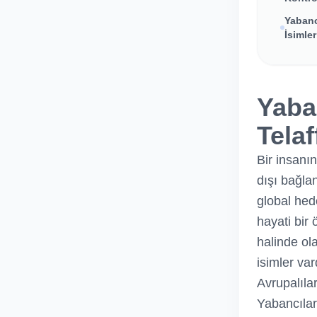
Yabanc
İsimle
Yaba
Telaf
Bir insanı
dışı bağla
global hede
hayati bir 
halinde ola
isimler var
Avrupalıla
Yabancılar