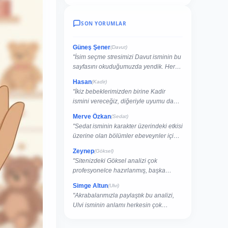
SON YORUMLAR
Güneş Şener
(Davut)
"İsim seçme stresimizi Davut isminin bu
sayfasını okuduğumuzda yendik. Her
şey çok net açıklanmış."
Hasan
(Kadir)
"İkiz bebeklerimizden birine Kadir
ismini vereceğiz, diğeriyle uyumu da
buradan kontrol ettik."
Merve Özkan
(Sedat)
"Sedat isminin karakter üzerindeki etkisi
üzerine olan bölümler ebeveynler için
rehber niteliğinde."
Zeynep
(Göksel)
"Sitenizdeki Göksel analizi çok
profesyonelce hazırlanmış, başka
sitelerde bu kadar detay yok."
Simge Altun
(Ulvi)
"Akrabalarımızla paylaştık bu analizi,
Ulvi isminin anlamı herkesin çok
hoşuna gitti."