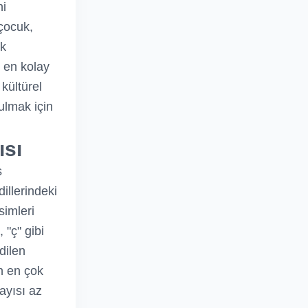
ni
çocuk,
rk
, en kolay
kültürel
ulmak için
ısı
s
dillerindeki
simleri
 "ç" gibi
dilen
ın en çok
sayısı az