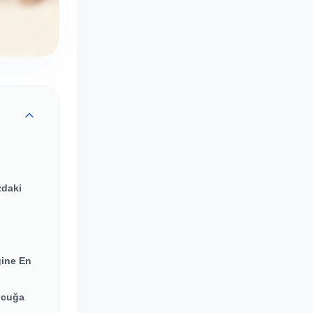
zdaki
ğine En
Çocuğa