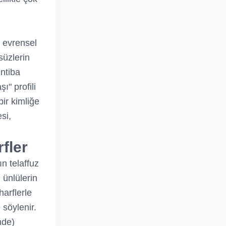
 evrensel
süzlerin
intiba
ı" profili
bir kimliğe
si,
fler
ın telaffuz
l ünlülerin
harflerle
 söylenir.
nde)