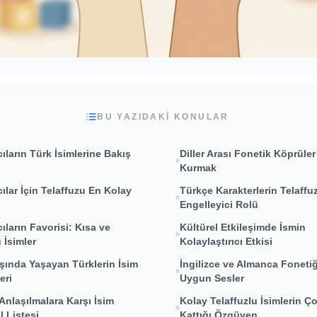
BU YAZIDAKİ KONULAR
ıların Türk İsimlerine Bakış
Diller Arası Fonetik Köprüler
Kurmak
ılar İçin Telaffuzu En Kolay
Türkçe Karakterlerin Telaffu
Engelleyici Rolü
ıların Favorisi: Kısa ve
Kültürel Etkileşimde İsmin
 İsimler
Kolaylaştırıcı Etkisi
ışında Yaşayan Türklerin İsim
İngilizce ve Almanca Foneti
eri
Uygun Sesler
 Anlaşılmalara Karşı İsim
Kolay Telaffuzlu İsimlerin 
l Listesi
Kattığı Özgüven