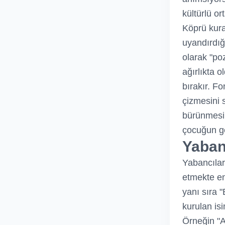
kültürlü o
Köprü kura
uyandırdığ
olarak "poz
ağırlıkta 
bırakır. F
çizmesini 
bürünmesi 
çocuğun ge
Yabanc
Yabancıları
etmekte en 
yanı sıra "
kurulan is
Örneğin "A