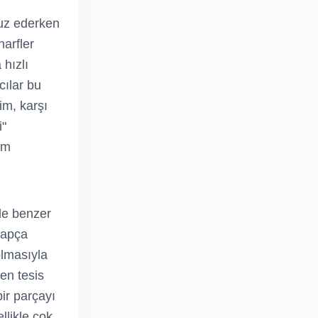
fuz ederken
harfler
 hızlı
cılar bu
im, karşı
i"
im
 de benzer
rapça
olmasıyla
ven tesis
ir parçayı
llikle çok