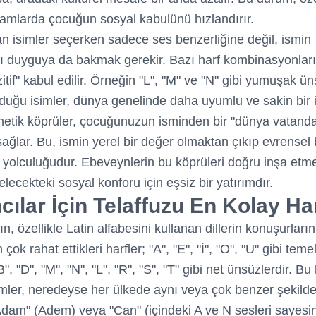
rtamlarda çocuğun sosyal kabulünü hızlandırır.
n isimler seçerken sadece ses benzerliğine değil, ismin
ı duyguya da bakmak gerekir. Bazı harf kombinasyonları
itif" kabul edilir. Örneğin "L", "M" ve "N" gibi yumuşak ün
olduğu isimler, dünya genelinde daha uyumlu ve sakin bir 
onetik köprüler, çocuğunuzun isminden bir "dünya vatandaş
sağlar. Bu, ismin yerel bir değer olmaktan çıkıp evrensel 
yolculuğudur. Ebeveynlerin bu köprüleri doğru inşa etme
lecekteki sosyal konforu için eşsiz bir yatırımdır.
ılar İçin Telaffuzu En Kolay Har
n, özellikle Latin alfabesini kullanan dillerin konuşurların
çok rahat ettikleri harfler; "A", "E", "İ", "O", "U" gibi teme
B", "D", "M", "N", "L", "R", "S", "T" gibi net ünsüzlerdir. Bu 
imler, neredeyse her ülkede aynı veya çok benzer şekilde
dam" (Adem) veya "Can" (içindeki A ve N sesleri sayesi