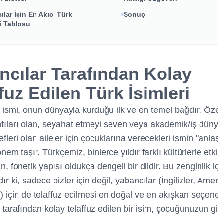
ılar İçin En Akıcı Türk
Sonuç
ri Tablosu
ncılar Tarafından Kolay
fuz Edilen Türk İsimleri
n ismi, onun dünyayla kurduğu ilk ve en temel bağdır. Özel
ntıları olan, seyahat etmeyi seven veya akademik/iş dün
fleri olan aileler için çocuklarına verecekleri ismin "anlaşıl
önem taşır. Türkçemiz, binlerce yıldır farklı kültürlerle etk
n, fonetik yapısı oldukça dengeli bir dildir. Bu zenginlik 
dır ki, sadece bizler için değil, yabancılar (İngilizler, Ameri
r) için de telaffuz edilmesi en doğal ve en akışkan seçene
 tarafından kolay telaffuz edilen bir isim, çocuğunuzun gi