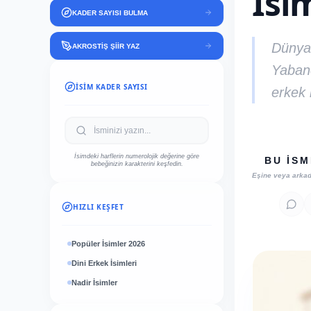
İsi
KADER SAYISI BULMA
Dünyan
AKROSTİŞ ŞİİR YAZ
Yabanc
İSIM KADER SAYISI
erkek i
İsimdeki harflerin numerolojik değerine göre
BU İSM
bebeğinizin karakterini keşfedin.
Eşine veya arka
HIZLI KEŞFET
Popüler İsimler 2026
Dini Erkek İsimleri
Nadir İsimler