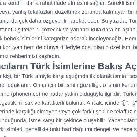
da kendini daha rahat ifade etmesini sağlar. Sürekli ismi
eya yanlış telaffuzları düzeltmek zorunda kalmayan bir 
amlarda çok daha özgüvenli hareket eder. Bu yazıda, Tü
 fonetik şifrelerini çözecek ve yabancı kulaklara en aşina
k bebek isimlerini kategorize ederek inceleyeceğiz. Hem 
ı koruyan hem de dünya dilleriyle dost olan o özel ismi b
ımız rehberimizi keşfedin.
ıların Türk İsimlerine Bakış Aç
 kişi, bir Türk ismiyle karşılaştığında ilk olarak ismin "se
" odaklanır. Onlar için bir ismin güzelliği, o ismin kendi 
rine (phonemes) ne kadar yakın olduğuyla ilgilidir. Türk i
egzotik, mistik ve karakterli bulunur. Ancak, içinde "ğ", "ş",
lerinde karşılığı olmayan veya çok farklı şekilde telaffuz e
lunduğunda, isme karşı bir çekince oluşabilir. Yabancılar
k isimleri, genellikle ünlü harf dağılımı dengeli ve hece 