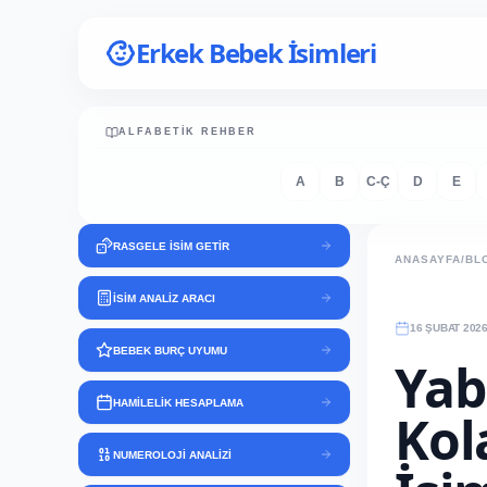
Erkek Bebek İsimleri
ALFABETIK REHBER
A
B
C-Ç
D
E
RASGELE İSİM GETİR
ANASAYFA
/
BL
İSİM ANALİZ ARACI
16 ŞUBAT 202
BEBEK BURÇ UYUMU
Yab
HAMİLELİK HESAPLAMA
Kol
NUMEROLOJİ ANALİZİ