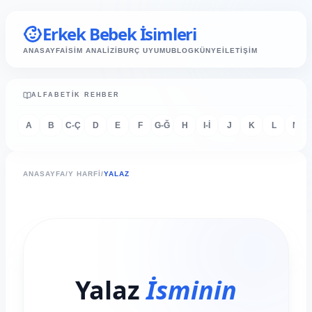
Erkek Bebek İsimleri
ANASAYFA
İSİM ANALİZİ
BURÇ UYUMU
BLOG
KÜNYE
İLETİŞİM
ALFABETIK REHBER
A
B
C-Ç
D
E
F
G-Ğ
H
I-İ
J
K
L
M
ANASAYFA
/
Y HARFI
/
YALAZ
Yalaz
İsminin