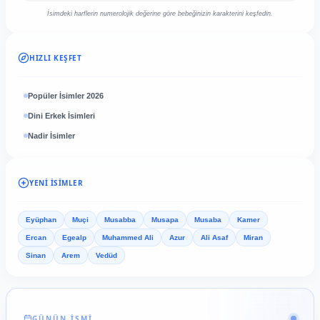
İsimdeki harflerin numerolojik değerine göre bebeğinizin karakterini keşfedin.
HIZLI KEŞFET
Popüler İsimler 2026
Dini Erkek İsimleri
Nadir İsimler
YENI İSIMLER
Eyüphan
Muçi
Musabba
Musapa
Musaba
Kamer
Ercan
Egealp
Muhammed Ali
Azur
Ali Asaf
Miran
Sinan
Arem
Vedüd
GÜNÜN İSMİ