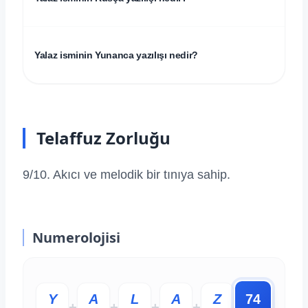
Yalaz isminin Yunanca yazılışı nedir?
Telaffuz Zorluğu
9/10. Akıcı ve melodik bir tınıya sahip.
Numerolojisi
Y
A
L
A
Z
74
+
+
+
+