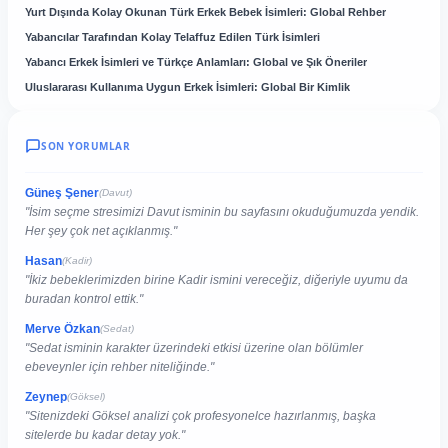
Yurt Dışında Kolay Okunan Türk Erkek Bebek İsimleri: Global Rehber
Yabancılar Tarafından Kolay Telaffuz Edilen Türk İsimleri
Yabancı Erkek İsimleri ve Türkçe Anlamları: Global ve Şık Öneriler
Uluslararası Kullanıma Uygun Erkek İsimleri: Global Bir Kimlik
SON YORUMLAR
Güneş Şener
(Davut)
"İsim seçme stresimizi Davut isminin bu sayfasını okuduğumuzda yendik.
Her şey çok net açıklanmış."
Hasan
(Kadir)
"İkiz bebeklerimizden birine Kadir ismini vereceğiz, diğeriyle uyumu da
buradan kontrol ettik."
Merve Özkan
(Sedat)
"Sedat isminin karakter üzerindeki etkisi üzerine olan bölümler
ebeveynler için rehber niteliğinde."
Zeynep
(Göksel)
"Sitenizdeki Göksel analizi çok profesyonelce hazırlanmış, başka
sitelerde bu kadar detay yok."