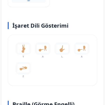
Si
İşaret Dili Gösterimi
Y
A
L
A
Z
Braille (Görme Engelli)