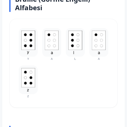
Alfabesi
Y
A
L
A
Z