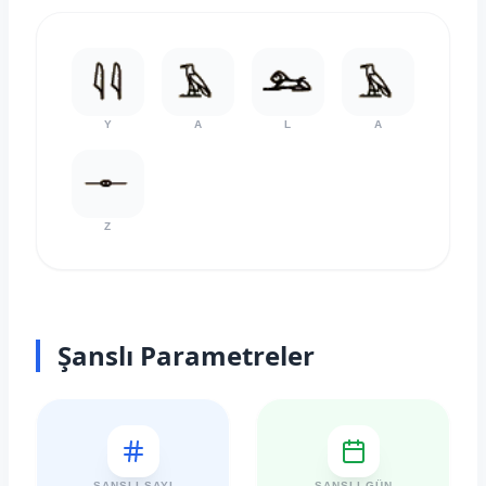
Y
A
L
A
Z
Şanslı Parametreler
ŞANSLI SAYI
ŞANSLI GÜN