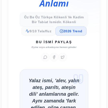
Anlamı
Öz Be Öz Türkçe Kökenli Ve Kadim
Bir Tabiat Ismidir. Kökenli
9/10 Telaffuz
2026 Trend
BU İSMI PAYLAŞ
Eşine veya arkadaşına hemen gönder
Yalaz ismi, 'alev, yalın
ateş, parıltı, ateşin
dili' anlamlarına gelir.
Aynı zamanda 'fark
edilen, göze çarpan,