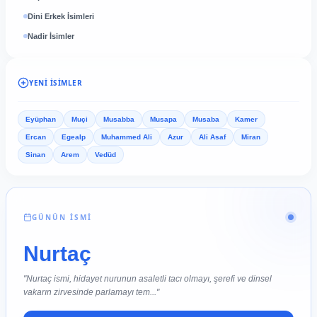
Dini Erkek İsimleri
Nadir İsimler
YENI İSIMLER
Eyüphan
Muçi
Musabba
Musapa
Musaba
Kamer
Ercan
Egealp
Muhammed Ali
Azur
Ali Asaf
Miran
Sinan
Arem
Vedüd
GÜNÜN İSMİ
Nurtaç
"Nurtaç ismi, hidayet nurunun asaletli tacı olmayı, şerefi ve dinsel
vakarın zirvesinde parlamayı tem..."