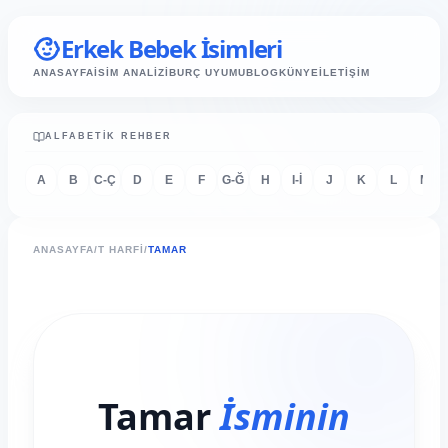
Erkek Bebek İsimleri
ANASAYFA
İSİM ANALİZİ
BURÇ UYUMU
BLOG
KÜNYE
İLETİŞİM
ALFABETIK REHBER
A
B
C-Ç
D
E
F
G-Ğ
H
I-İ
J
K
L
M
ANASAYFA
/
T HARFI
/
TAMAR
Tamar
İsminin