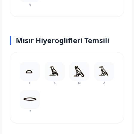
R
Mısır Hiyeroglifleri Temsili
T
A
M
A
R