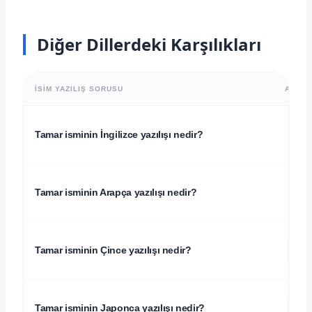
Diğer Dillerdeki Karşılıkları
İSIM YAZILIŞ SORUSU
ALFAB
Tamar isminin İngilizce yazılışı nedir?
Tamar isminin Arapça yazılışı nedir?
特
Tamar isminin Çince yazılışı nedir?
ト
Tamar isminin Japonca yazılışı nedir?