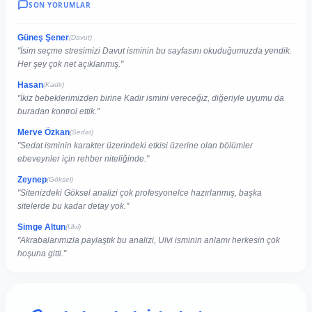
SON YORUMLAR
Güneş Şener
(Davut)
"İsim seçme stresimizi Davut isminin bu sayfasını okuduğumuzda yendik.
Her şey çok net açıklanmış."
Hasan
(Kadir)
"İkiz bebeklerimizden birine Kadir ismini vereceğiz, diğeriyle uyumu da
buradan kontrol ettik."
Merve Özkan
(Sedat)
"Sedat isminin karakter üzerindeki etkisi üzerine olan bölümler
ebeveynler için rehber niteliğinde."
Zeynep
(Göksel)
"Sitenizdeki Göksel analizi çok profesyonelce hazırlanmış, başka
sitelerde bu kadar detay yok."
Simge Altun
(Ulvi)
"Akrabalarımızla paylaştık bu analizi, Ulvi isminin anlamı herkesin çok
hoşuna gitti."