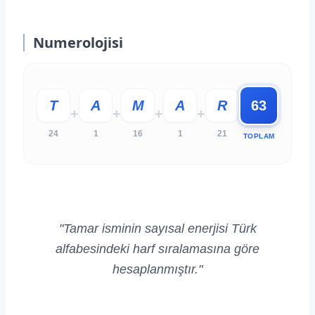
Numerolojisi
T
A
M
A
R
63
+
+
+
+
24
1
16
1
21
TOPLAM
"Tamar isminin sayısal enerjisi Türk
alfabesindeki harf sıralamasına göre