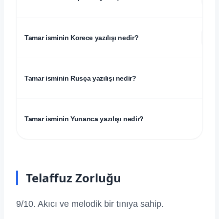
트
Tamar isminin Korece yazılışı nedir?
Tamar isminin Rusça yazılışı nedir?
Tamar isminin Yunanca yazılışı nedir?
Telaffuz Zorluğu
9/10. Akıcı ve melodik bir tınıya sahip.