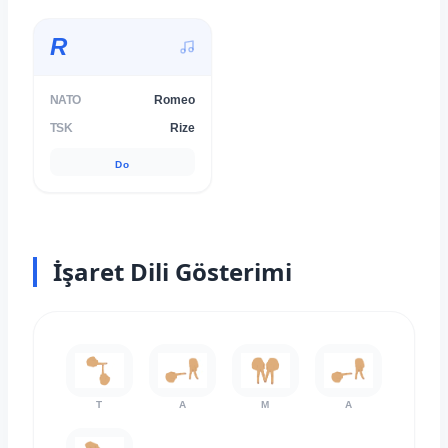
R
NATO
Romeo
TSK
Rize
Do
İşaret Dili Gösterimi
T
A
M
A