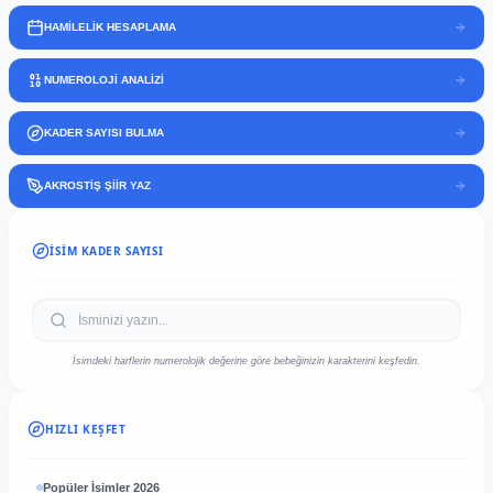
HAMİLELİK HESAPLAMA
NUMEROLOJİ ANALİZİ
KADER SAYISI BULMA
AKROSTİŞ ŞİİR YAZ
İSIM KADER SAYISI
İsimdeki harflerin numerolojik değerine göre bebeğinizin karakterini keşfedin.
HIZLI KEŞFET
Popüler İsimler 2026