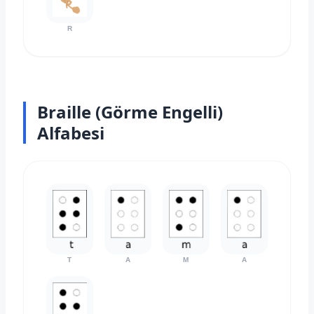
R
Braille (Görme Engelli)
Alfabesi
T
A
M
A