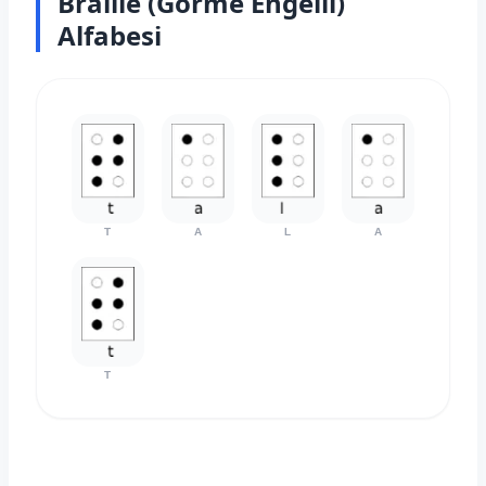
Braille (Görme Engelli)
Alfabesi
T
A
L
A
T