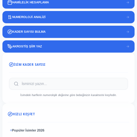
HAMİLELİK HESAPLAMA
NUMEROLOJİ ANALİZİ
KADER SAYISI BULMA
AKROSTİŞ ŞİİR YAZ
İSIM KADER SAYISI
İsimdeki harflerin numerolojik değerine göre bebeğinizin karakterini keşfedin.
HIZLI KEŞFET
Popüler İsimler 2026