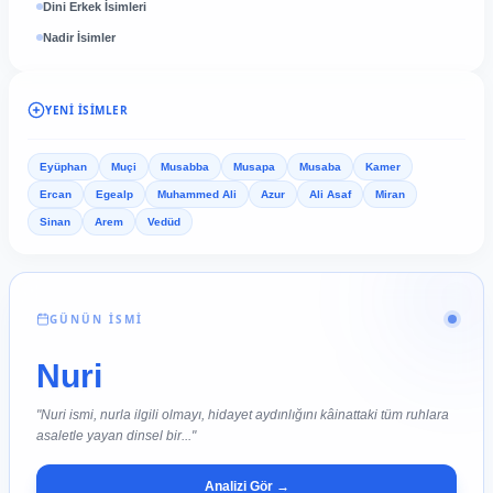
Dini Erkek İsimleri
Nadir İsimler
YENI İSIMLER
Eyüphan
Muçi
Musabba
Musapa
Musaba
Kamer
Ercan
Egealp
Muhammed Ali
Azur
Ali Asaf
Miran
Sinan
Arem
Vedüd
GÜNÜN İSMİ
Nuri
"Nuri ismi, nurla ilgili olmayı, hidayet aydınlığını kâinattaki tüm ruhlara
asaletle yayan dinsel bir..."
Analizi Gör →