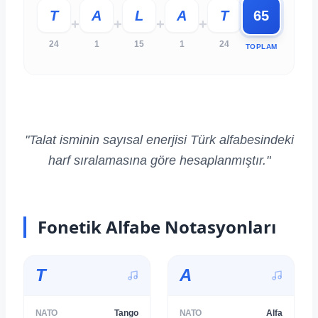
T
A
L
A
T
65
+
+
+
+
24
1
15
1
24
TOPLAM
"Talat isminin sayısal enerjisi Türk alfabesindeki
Fonetik Alfabe Notasyonları
T
A
NATO
Tango
NATO
Alfa