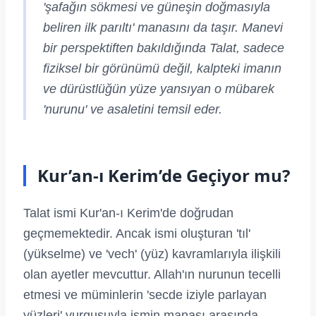
'şafağın sökmesi ve güneşin doğmasıyla
beliren ilk parıltı' manasını da taşır. Manevi
bir perspektiften bakıldığında Talat, sadece
fiziksel bir görünümü değil, kalpteki imanın
ve dürüstlüğün yüze yansıyan o mübarek
'nurunu' ve asaletini temsil eder.
Kur’an-ı Kerim’de Geçiyor mu?
Talat ismi Kur'an-ı Kerim'de doğrudan
geçmemektedir. Ancak ismi oluşturan 'tıl'
(yükselme) ve 'vech' (yüz) kavramlarıyla ilişkili
olan ayetler mevcuttur. Allah'ın nurunun tecelli
etmesi ve müminlerin 'secde iziyle parlayan
yüzleri' vurgusuyla ismin manası arasında