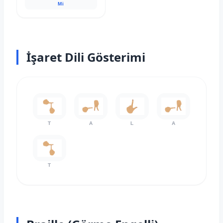
Mi
İşaret Dili Gösterimi
T
A
L
A
T