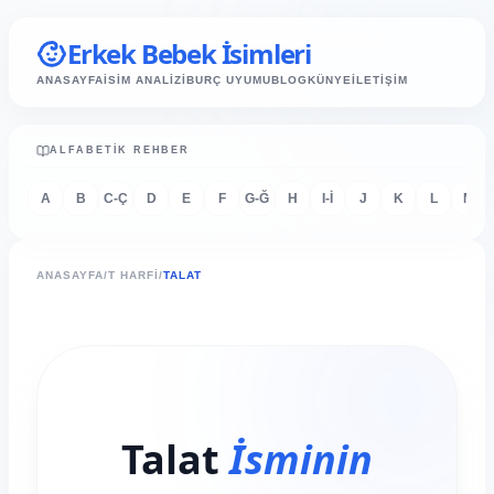
Erkek Bebek İsimleri
ANASAYFA
İSİM ANALİZİ
BURÇ UYUMU
BLOG
KÜNYE
İLETİŞİM
ALFABETIK REHBER
A
B
C-Ç
D
E
F
G-Ğ
H
I-İ
J
K
L
M
ANASAYFA
/
T HARFI
/
TALAT
Talat
İsminin