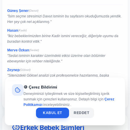
Güneş Şener
(Davut)
"İsim seçme stresimizi Davut isminin bu sayfasını okuduğumuzda yendik.
Her şey çok net açıklanmış."
Hasan
(Kadir)
"İkiz bebeklerimizden birine Kadir ismini vereceğiz, diğeriyle uyumu da
buradan kontrol ettik."
Merve Özkan
(Sedat)
"Sedat isminin karakter üzerindeki etkisi üzerine olan bölümler
ebeveynler için rehber niteliğinde."
Zeynep
(Göksel)
"Sitenizdeki Göksel analizi çok profesyonelce hazırlanmış, başka
sitelerde bu kadar detay yok."
🍪 Çerez Bildirimi
Simge Altun
(Ulvi)
Deneyiminizi iyileştirmek ve size kişiselleştirilmiş içerik
"Akrabalarımızla paylaştık bu analizi, Ulvi isminin anlamı herkesin çok
sunmak için çerezleri kullanıyoruz. Detaylı bilgi için
Çerez
hoşuna gitti."
Politikamızı
inceleyebilirsiniz.
KABUL ET
REDDET
Erkek Bebek İsimleri