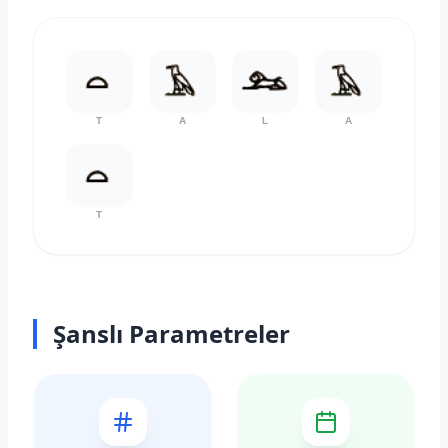
T
A
L
A
T
Şanslı Parametreler