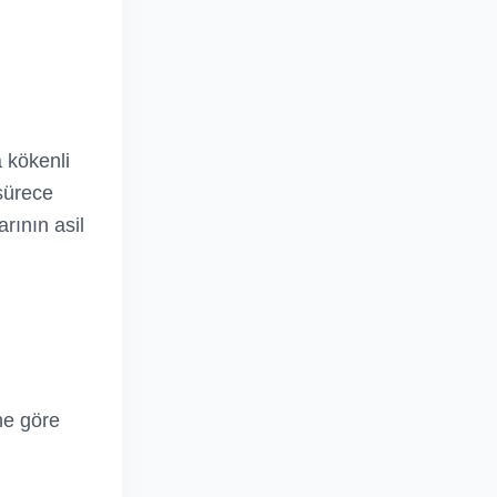
 kökenli
 sürece
rının asil
ne göre