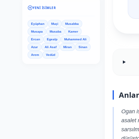
YENI İSIMLER
Eyüphan
Muçi
Musabba
Musapa
Musaba
Kamer
Ercan
Egealp
Muhammed Ali
Azur
Ali Asaf
Miran
Sinan
Arem
Vedüd
Anla
Ogan is
asalet 
sarsılm
dürüst