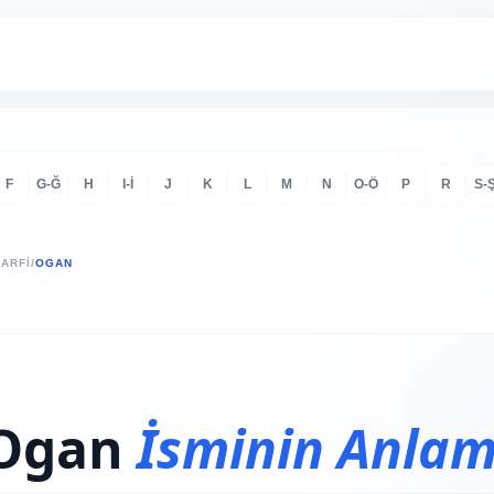
F
G-Ğ
H
I-İ
J
K
L
M
N
O-Ö
P
R
S-
HARFI
/
OGAN
Ogan
İsminin Anlam