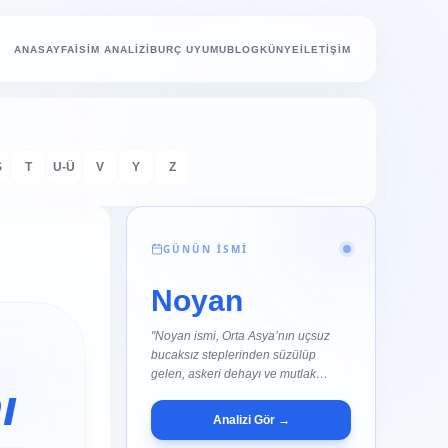
ANASAYFA
İSİM ANALİZİ
BURÇ UYUMU
BLOG
KÜNYE
İLETİŞİM
Ş
T
U-Ü
V
Y
Z
GÜNÜN İSMİ
Noyan
"Noyan ismi, Orta Asya’nın uçsuz
bucaksız steplerinden süzülüp
gelen, askeri dehayı ve mutlak
ı
komutan..."
Analizi Gör →