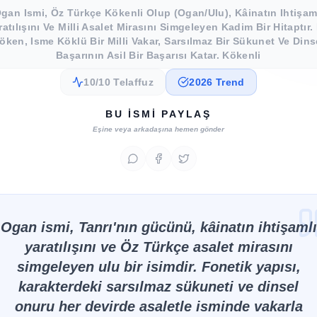
gan Ismi, Öz Türkçe Kökenli Olup (Ogan/Ulu), Kâinatın Ihtişam
ratılışını Ve Milli Asalet Mirasını Simgeleyen Kadim Bir Hitaptır.
öken, Isme Köklü Bir Milli Vakar, Sarsılmaz Bir Sükunet Ve Dins
Başarının Asil Bir Başarısı Katar. Kökenli
10/10 Telaffuz
2026 Trend
BU İSMI PAYLAŞ
Eşine veya arkadaşına hemen gönder
Ogan ismi, Tanrı'nın gücünü, kâinatın ihtişamlı
yaratılışını ve Öz Türkçe asalet mirasını
simgeleyen ulu bir isimdir. Fonetik yapısı,
karakterdeki sarsılmaz sükuneti ve dinsel
onuru her devirde asaletle isminde vakarla