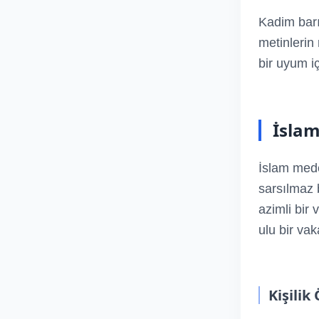
Kadim barış
metinlerin
bir uyum iç
İslam
İslam mede
sarsılmaz 
azimli bir 
ulu bir vak
Kişilik 