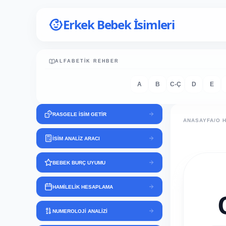
Erkek Bebek İsimleri
ALFABETIK REHBER
A
B
C-Ç
D
E
RASGELE İSİM GETİR
ANASAYFA
/
O 
İSİM ANALİZ ARACI
BEBEK BURÇ UYUMU
HAMİLELİK HESAPLAMA
NUMEROLOJİ ANALİZİ