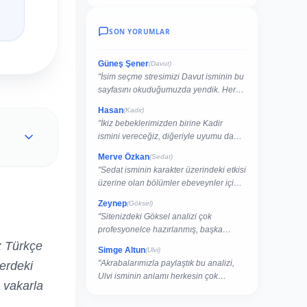
SON YORUMLAR
Güneş Şener
(Davut)
"İsim seçme stresimizi Davut isminin bu
sayfasını okuduğumuzda yendik. Her
şey çok net açıklanmış."
Hasan
(Kadir)
"İkiz bebeklerimizden birine Kadir
ismini vereceğiz, diğeriyle uyumu da
buradan kontrol ettik."
Merve Özkan
(Sedat)
"Sedat isminin karakter üzerindeki etkisi
üzerine olan bölümler ebeveynler için
rehber niteliğinde."
Zeynep
(Göksel)
"Sitenizdeki Göksel analizi çok
profesyonelce hazırlanmış, başka
sitelerde bu kadar detay yok."
z Türkçe
Simge Altun
(Ulvi)
"Akrabalarımızla paylaştık bu analizi,
terdeki
Ulvi isminin anlamı herkesin çok
 vakarla
hoşuna gitti."