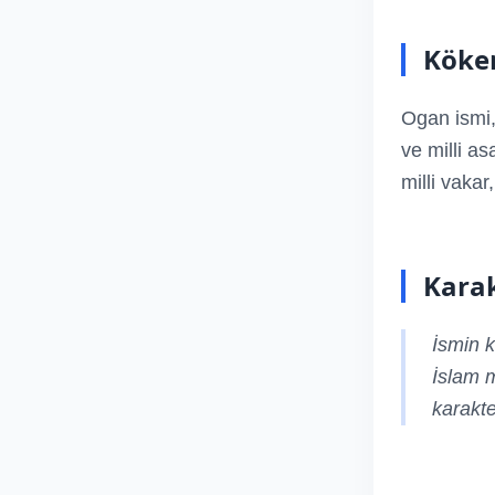
Köken
Ogan ismi,
ve milli as
milli vakar
Karak
İsmin k
İslam m
karakte