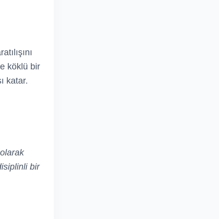
atılışını
e köklü bir
ı katar.
 olarak
siplinli bir