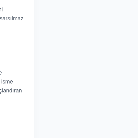
mi
 sarsılmaz
e
, isme
açlandıran