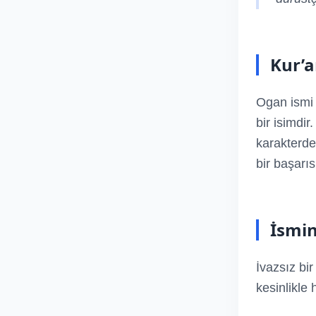
Kur’a
Ogan ismi 
bir isimdir
karakterde 
bir başarıs
İsmi
İvazsız bi
kesinlikle h