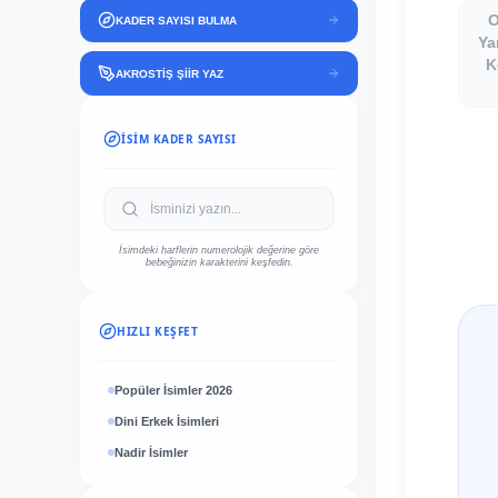
O
KADER SAYISI BULMA
Ya
K
AKROSTİŞ ŞİİR YAZ
İSIM KADER SAYISI
İsimdeki harflerin numerolojik değerine göre
bebeğinizin karakterini keşfedin.
HIZLI KEŞFET
Popüler İsimler 2026
Dini Erkek İsimleri
Nadir İsimler