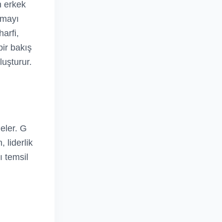
n erkek
olmayı
harfi,
bir bakış
luşturur.
eler. G
, liderlik
ı temsil