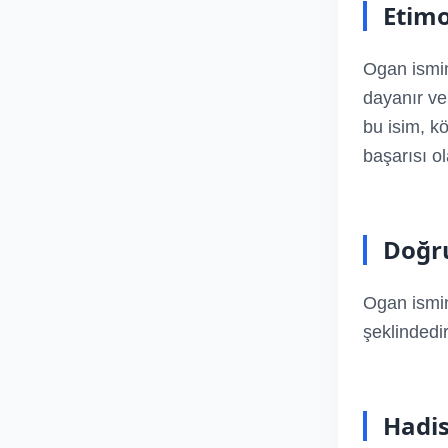
Etimo
Ogan ismin
dayanır ve 
bu isim, kö
başarısı o
Doğru
Ogan ismin
şeklindedir
Hadis