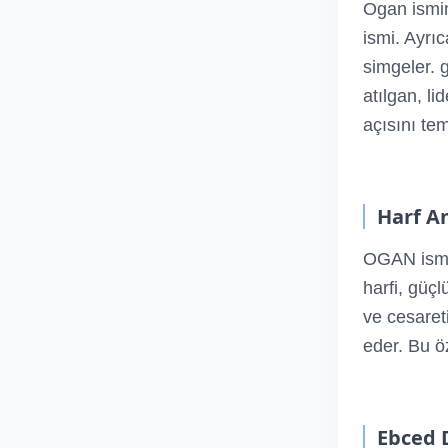
Ogan ismin
ismi. Ayrıc
simgeler. g
atılgan, li
açısını tem
Harf An
OGAN ismin
harfi, güçl
ve cesareti
eder. Bu ö
Ebced 