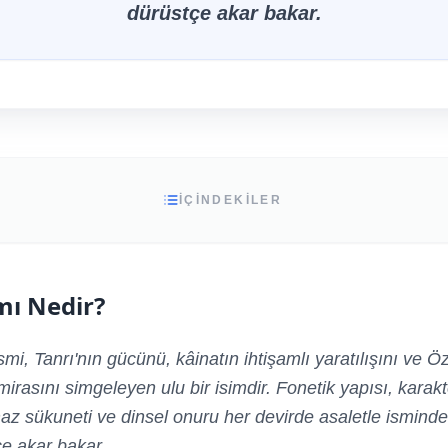
dürüstçe akar bakar.
İÇİNDEKİLER
mı Nedir?
mi, Tanrı'nın gücünü, kâinatın ihtişamlı yaratılışını ve Ö
mirasını simgeleyen ulu bir isimdir. Fonetik yapısı, karak
az sükuneti ve dinsel onuru her devirde asaletle isminde
çe akar bakar.