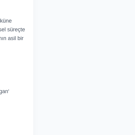
öküne
sel süreçte
ın asil bir
gan'