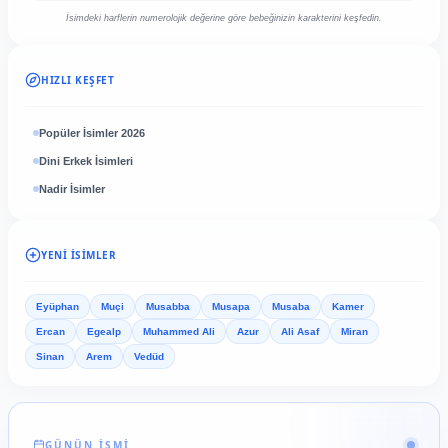
İsimdeki harflerin numerolojik değerine göre bebeğinizin karakterini keşfedin.
HIZLI KEŞFET
Popüler İsimler 2026
Dini Erkek İsimleri
Nadir İsimler
YENI İSIMLER
Eyüphan
Muçi
Musabba
Musapa
Musaba
Kamer
Ercan
Egealp
Muhammed Ali
Azur
Ali Asaf
Miran
Sinan
Arem
Vedüd
GÜNÜN İSMİ