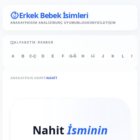
Erkek Bebek İsimleri
ANASAYFA
İSİM ANALİZİ
BURÇ UYUMU
BLOG
KÜNYE
İLETİŞİM
ALFABETIK REHBER
A
B
C-Ç
D
E
F
G-Ğ
H
I-İ
J
K
L
M
ANASAYFA
/
N HARFI
/
NAHIT
Nahit
İsminin