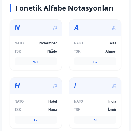
Fonetik Alfabe Notasyonları
N
A
NATO
November
NATO
Alfa
TSK
Niğde
TSK
Ahmet
Sol
La
H
I
NATO
Hotel
NATO
India
TSK
Hopa
TSK
İzmir
La
Si