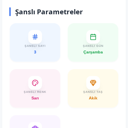
Şanslı Parametreler
ŞANSLI SAYI
ŞANSLI GÜN
3
Çarşamba
ŞANSLI RENK
ŞANSLI TAŞ
Sarı
Akik