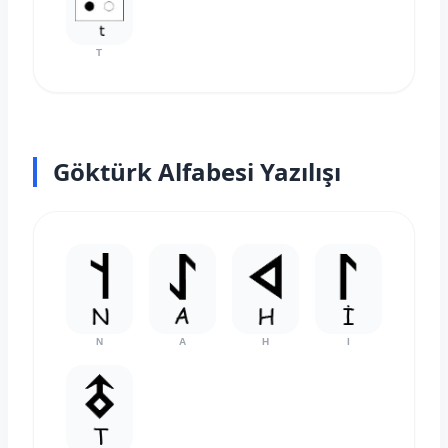
T
Göktürk Alfabesi Yazılışı
N
A
H
I