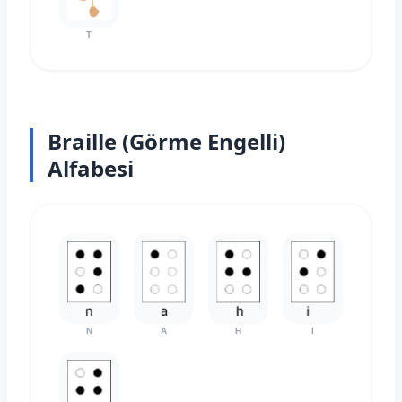
T
Braille (Görme Engelli)
Alfabesi
N
A
H
I