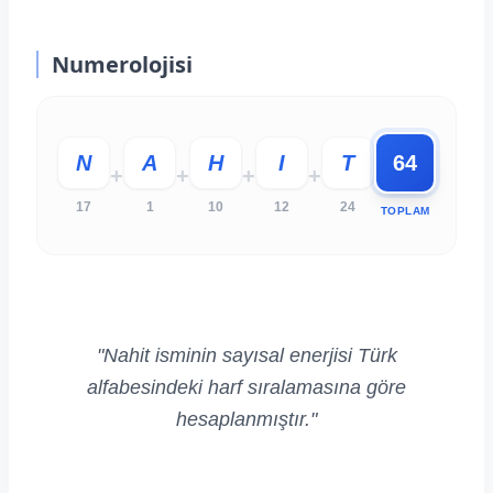
Numerolojisi
N
A
H
I
T
64
+
+
+
+
17
1
10
12
24
TOPLAM
"Nahit isminin sayısal enerjisi Türk
alfabesindeki harf sıralamasına göre