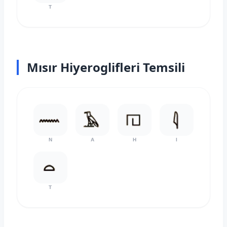
T
Mısır Hiyeroglifleri Temsili
N
A
H
I
T