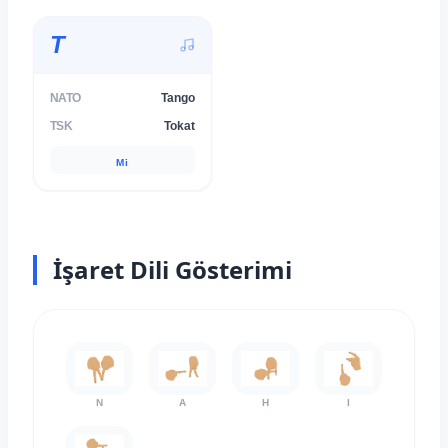
T
NATO
Tango
TSK
Tokat
Mi
İşaret Dili Gösterimi
N
A
H
I