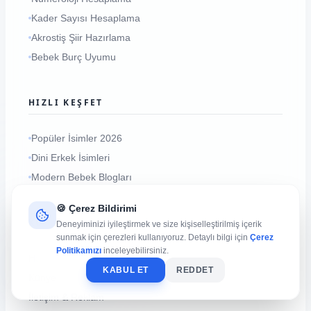
Kader Sayısı Hesaplama
Akrostiş Şiir Hazırlama
Bebek Burç Uyumu
HIZLI KEŞFET
Popüler İsimler 2026
Dini Erkek İsimleri
Modern Bebek Blogları
🍪 Çerez Bildirimi
KURUMSAL
Deneyiminizi iyileştirmek ve size kişiselleştirilmiş içerik
sunmak için çerezleri kullanıyoruz. Detaylı bilgi için
Çerez
Politikamızı
inceleyebilirsiniz.
Hakkımızda
KABUL ET
REDDET
Künye
İletişim & Reklam