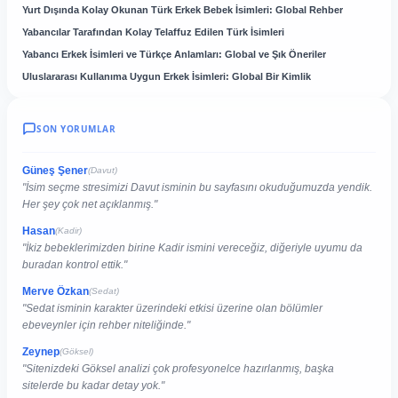
Yurt Dışında Kolay Okunan Türk Erkek Bebek İsimleri: Global Rehber
Yabancılar Tarafından Kolay Telaffuz Edilen Türk İsimleri
Yabancı Erkek İsimleri ve Türkçe Anlamları: Global ve Şık Öneriler
Uluslararası Kullanıma Uygun Erkek İsimleri: Global Bir Kimlik
SON YORUMLAR
Güneş Şener
(Davut)
"İsim seçme stresimizi Davut isminin bu sayfasını okuduğumuzda yendik.
Her şey çok net açıklanmış."
Hasan
(Kadir)
"İkiz bebeklerimizden birine Kadir ismini vereceğiz, diğeriyle uyumu da
buradan kontrol ettik."
Merve Özkan
(Sedat)
"Sedat isminin karakter üzerindeki etkisi üzerine olan bölümler
ebeveynler için rehber niteliğinde."
Zeynep
(Göksel)
"Sitenizdeki Göksel analizi çok profesyonelce hazırlanmış, başka
sitelerde bu kadar detay yok."