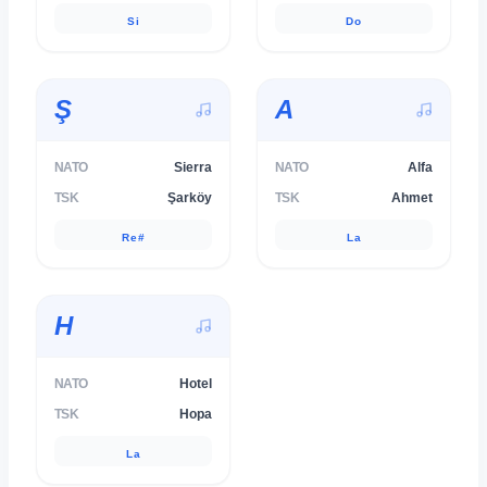
Si
Do
Ş
A
NATO
Sierra
NATO
Alfa
TSK
Şarköy
TSK
Ahmet
Re#
La
H
NATO
Hotel
TSK
Hopa
La