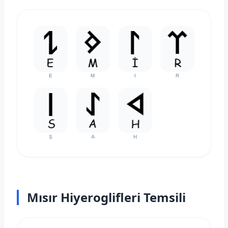
E
M
I
R
Ş
A
H
Mısır Hiyeroglifleri Temsili