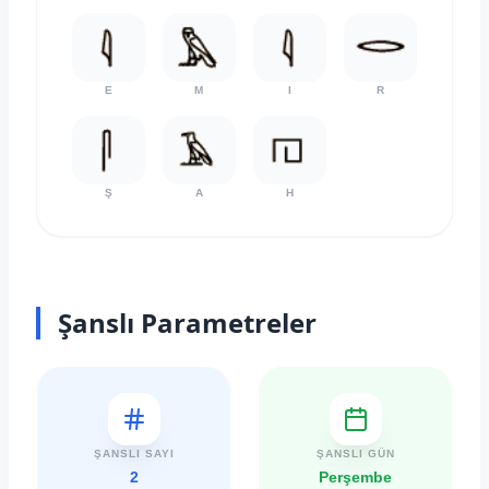
E
M
I
R
Ş
A
H
Şanslı Parametreler
ŞANSLI SAYI
ŞANSLI GÜN
2
Perşembe