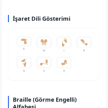
İşaret Dili Gösterimi
E
M
I
R
Ş
A
H
Braille (Görme Engelli)
Alfabesi