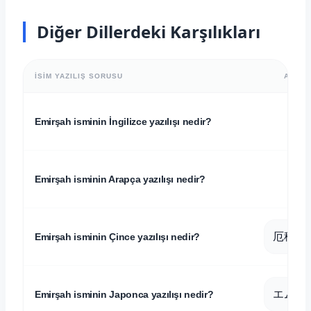
Diğer Dillerdeki Karşılıkları
İSIM YAZILIŞ SORUSU
ALFAB
E
Emirşah isminin İngilizce yazılışı nedir?
Emirşah isminin Arapça yazılışı nedir?
厄穆伊
Emirşah isminin Çince yazılışı nedir?
エムイ
Emirşah isminin Japonca yazılışı nedir?