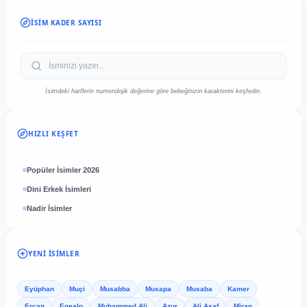
İSIM KADER SAYISI
İsimdeki harflerin numerolojik değerine göre bebeğinizin karakterini keşfedin.
HIZLI KEŞFET
Popüler İsimler 2026
Dini Erkek İsimleri
Nadir İsimler
YENI İSIMLER
Eyüphan
Muçi
Musabba
Musapa
Musaba
Kamer
Ercan
Egealp
Muhammed Ali
Azur
Ali Asaf
Miran