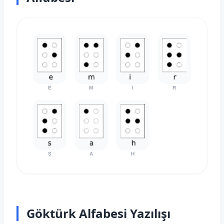
E
M
I
R
Ş
A
H
Göktürk Alfabesi Yazılışı