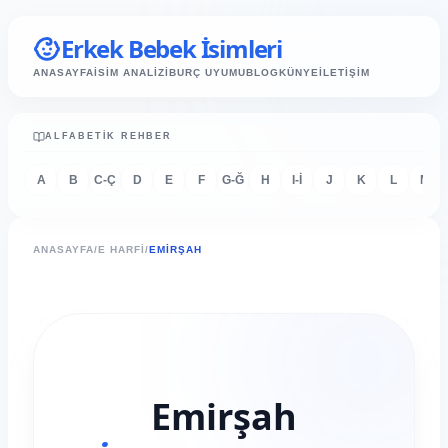
Erkek Bebek İsimleri
ANASAYFA
İSİM ANALİZİ
BURÇ UYUMU
BLOG
KÜNYE
İLETİŞİM
ALFABETIK REHBER
A
B
C-Ç
D
E
F
G-Ğ
H
I-İ
J
K
L
M
ANASAYFA
/
E HARFI
/
EMIRŞAH
Emirşah