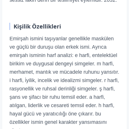
sessiz lakin derin bir teslimiyet eylemidir. 2032.
Kişilik Özellikleri
Emirşah ismini taşıyanlar genellikle maskülen
ve güçlü bir duruşu olan erkek ismi. Ayrıca
emirşah isminin harf analizi: e harfi, entelektüel
birikim ve duygusal dengeyi simgeler. m harfi,
merhamet, mantık ve mücadele ruhunu yansıtır.
i harfi, i̇yilik, incelik ve idealizmi simgeler. r harfi,
rasyonellik ve ruhsal derinliği simgeler. ş harfi,
şans ve şifacı bir ruhu temsil eder. a harfi,
atılgan, liderlik ve cesareti temsil eder. h harfi,
hayal gücü ve yaratıcılığı öne çıkarır. bu
özellikler ismin genel karakter yansımasını