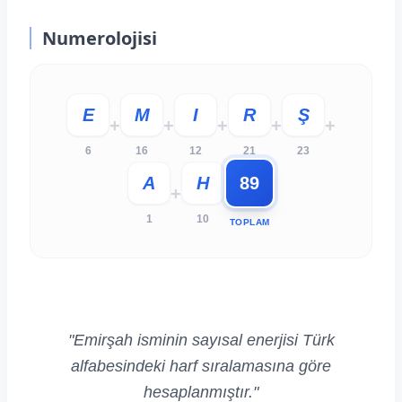
Numerolojisi
E
M
I
R
Ş
+
+
+
+
+
6
16
12
21
23
A
H
89
+
1
10
TOPLAM
"Emirşah isminin sayısal enerjisi Türk
alfabesindeki harf sıralamasına göre