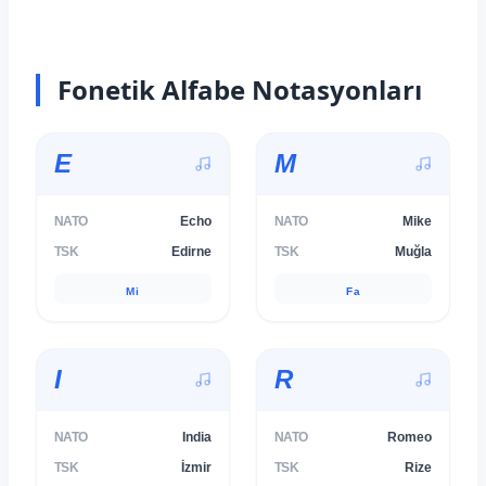
Fonetik Alfabe Notasyonları
E
M
NATO
Echo
NATO
Mike
TSK
Edirne
TSK
Muğla
Mi
Fa
I
R
NATO
India
NATO
Romeo
TSK
İzmir
TSK
Rize