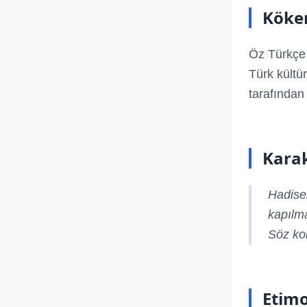
Köken
Öz Türkçe 
Türk kültü
tarafından
Karak
Hadisel
kapılma
Söz kon
Etimo