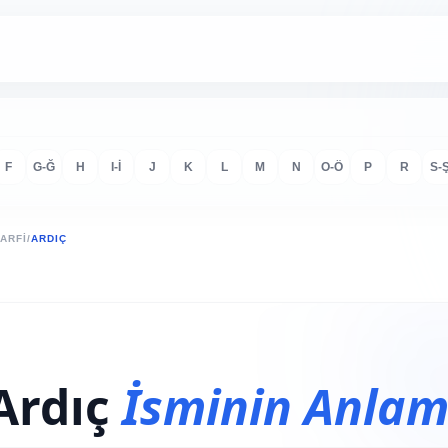
F
G-Ğ
H
I-İ
J
K
L
M
N
O-Ö
P
R
S-
HARFI
/
ARDIÇ
Ardıç
İsminin Anlam