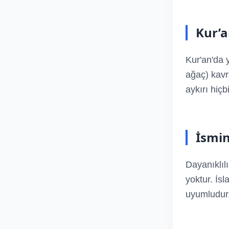
Kur’a
Kur'an'da 
ağaç) kavr
aykırı hiç
İsmi
Dayanıklıl
yoktur. İsl
uyumludur.