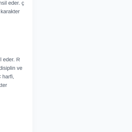
msil eder. ç
l karakter
il eder. R
disiplin ve
 harfi,
kter