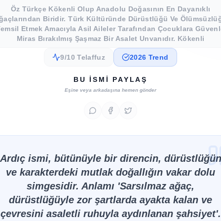
Öz Türkçe Kökenli Olup Anadolu Doğasının En Dayanıklı
ğaçlarından Biridir. Türk Kültüründe Dürüstlüğü Ve Ölümsüzlü
emsil Etmek Amacıyla Asil Aileler Tarafından Çocuklara Güven
Miras Bırakılmış Şaşmaz Bir Asalet Unvanıdır. Kökenli
9/10 Telaffuz
2026 Trend
BU İSMI PAYLAŞ
Eşine veya arkadaşına hemen gönder
Ardıç ismi, bütünüyle bir direncin, dürüstlüğü
ve karakterdeki mutlak doğallığın vakar dolu
simgesidir. Anlamı 'Sarsılmaz ağaç,
dürüstlüğüyle zor şartlarda ayakta kalan ve
çevresini asaletli ruhuyla aydınlanan şahsiyet'.