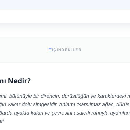
İÇİNDEKİLER
mı Nedir?
smi, bütünüyle bir direncin, dürüstlüğün ve karakterdeki 
ğın vakar dolu simgesidir. Anlamı 'Sarsılmaz ağaç, dürüs
tlarda ayakta kalan ve çevresini asaletli ruhuyla aydınla
t'.