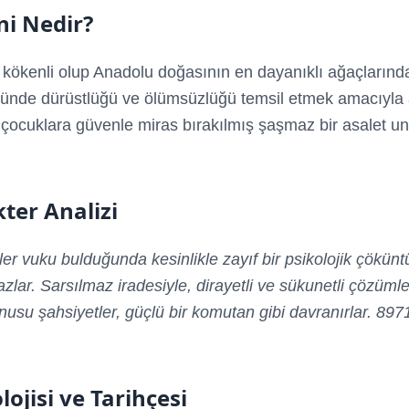
i Nedir?
kökenli olup Anadolu doğasının en dayanıklı ağaçlarından
ründe dürüstlüğü ve ölümsüzlüğü temsil etmek amacıyla as
 çocuklara güvenle miras bırakılmış şaşmaz bir asalet un
ter Analizi
er vuku bulduğunda kesinlikle zayıf bir psikolojik çökün
zlar. Sarsılmaz iradesiyle, dirayetli ve sükunetli çözümler
usu şahsiyetler, güçlü bir komutan gibi davranırlar. 897
lojisi ve Tarihçesi