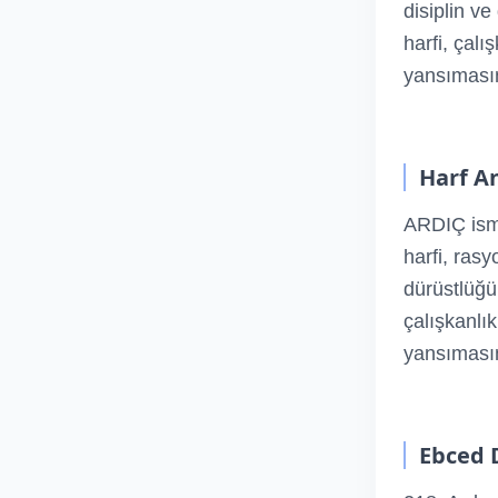
disiplin ve
harfi, çalı
yansımasın
Harf An
ARDIÇ ismin
harfi, rasy
dürüstlüğü 
çalışkanlık
yansımasın
Ebced 