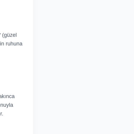
' (güzel
rin ruhuna
sakınca
onuyla
r.