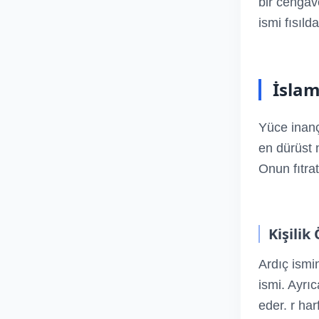
bir cengav
ismi fısıl
İslam
Yüce inan
en dürüst 
Onun fıtrat
Kişilik 
Ardıç ismi
ismi. Ayrıc
eder. r har