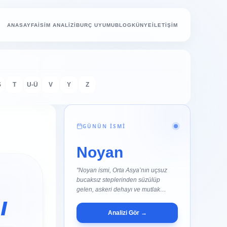
ANASAYFA
İSİM ANALİZİ
BURÇ UYUMU
BLOG
KÜNYE
İLETİŞİM
Ş
T
U-Ü
V
Y
Z
GÜNÜN İSMİ
Noyan
"Noyan ismi, Orta Asya’nın uçsuz
bucaksız steplerinden süzülüp
gelen, askeri dehayı ve mutlak
ı
komutan..."
Analizi Gör →