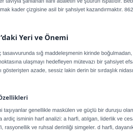
er tavıyla şahlanan ilahi adaletin ve şuurun ispatıdır. Be
damak kader çizgisine asil bir şahsiyet kazandırmaktır. 86
’daki Yeri ve Önemi
ç tasavvurunda sığ maddeleşmenin kirinde boğulmadan,
noktasına ulaşmayı hedefleyen mütevazı bir şahsiyet efs
ı gösterişten azade, sessiz lakin derin bir sırdaşlık nidas
Özellikleri
ni taşıyanlar genellikle maskülen ve güçlü bir duruşu ola
a ardiç isminin harf analizi: a harfi, atılgan, liderlik ve ces
fi, rasyonellik ve ruhsal derinliği simgeler. d harfi, dayanı