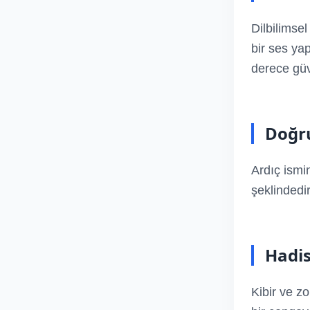
Dilbilimse
bir ses yap
derece güve
Doğru
Ardıç ismi
şeklindedir
Hadis
Kibir ve z