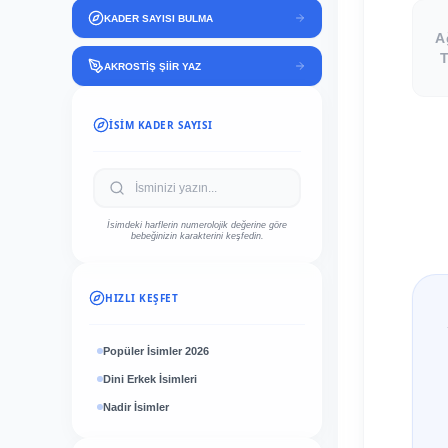
KADER SAYISI BULMA
A
T
AKROSTİŞ ŞİİR YAZ
İSIM KADER SAYISI
İsimdeki harflerin numerolojik değerine göre
bebeğinizin karakterini keşfedin.
HIZLI KEŞFET
Popüler İsimler 2026
Dini Erkek İsimleri
Nadir İsimler