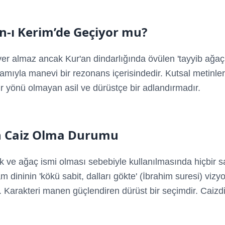
n-ı Kerim’de Geçiyor mu?
yer almaz ancak Kur'an dindarlığında övülen 'tayyib ağaç
amıyla manevi bir rezonans içerisindedir. Kutsal metinle
bir yönü olmayan asil ve dürüstçe bir adlandırmadır.
n Caiz Olma Durumu
ık ve ağaç ismi olması sebebiyle kullanılmasında hiçbir 
am dininin 'kökü sabit, dalları gökte' (İbrahim suresi) vizy
 Karakteri manen güçlendiren dürüst bir seçimdir. Caizdi