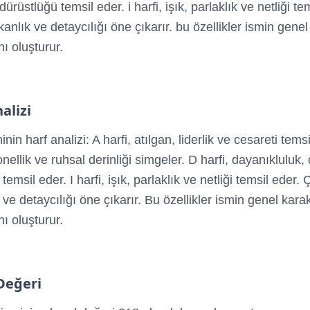
 dürüstlüğü temsil eder. i harfi, işık, parlaklık ve netliği te
şkanlık ve detaycılığı öne çıkarır. bu özellikler ismin gene
ı oluşturur.
alizi
in harf analizi: A harfi, atılgan, liderlik ve cesareti tems
onellik ve ruhsal derinliği simgeler. D harfi, dayanıkluluk, 
temsil eder. I harfi, işık, parlaklık ve netliği temsil eder. Ç
 ve detaycılığı öne çıkarır. Bu özellikler ismin genel kara
ı oluşturur.
Değeri