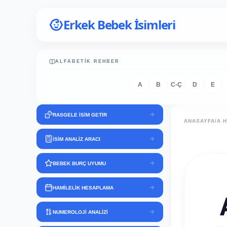
Erkek Bebek İsimleri
ALFABETIK REHBER
A
B
C-Ç
D
E
RASGELE İSİM GETİR
ANASAYFA
/
A 
İSİM ANALİZ ARACI
BEBEK BURÇ UYUMU
HAMİLELİK HESAPLAMA
NUMEROLOJİ ANALİZİ