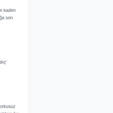
en kadim
ağa son
dıç'
korkusuz