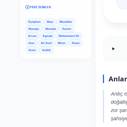
YENI İSIMLER
Eyüphan
Muçi
Musabba
Musapa
Musaba
Kamer
Ercan
Egealp
Muhammed Ali
Azur
Ali Asaf
Miran
Sinan
Arem
Vedüd
Anla
Ardıç i
doğallı
zor şar
şahsiye