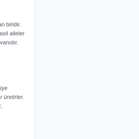
 biridir.
il aileler
vanıdır.
tüye
 üretirler.
1.