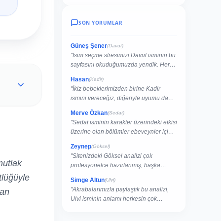
SON YORUMLAR
Güneş Şener
(Davut)
"İsim seçme stresimizi Davut isminin bu
sayfasını okuduğumuzda yendik. Her
şey çok net açıklanmış."
Hasan
(Kadir)
"İkiz bebeklerimizden birine Kadir
ismini vereceğiz, diğeriyle uyumu da
buradan kontrol ettik."
Merve Özkan
(Sedat)
"Sedat isminin karakter üzerindeki etkisi
üzerine olan bölümler ebeveynler için
rehber niteliğinde."
Zeynep
(Göksel)
"Sitenizdeki Göksel analizi çok
mutlak
profesyonelce hazırlanmış, başka
sitelerde bu kadar detay yok."
tlüğüyle
Simge Altun
(Ulvi)
"Akrabalarımızla paylaştık bu analizi,
nan
Ulvi isminin anlamı herkesin çok
hoşuna gitti."