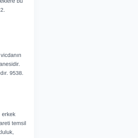
beklere bu
22.
 vicdanın
anesidir.
ıdır. 9538.
n erkek
areti temsil
kluluk,